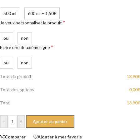
500 ml
600 ml
+
1,50€
*
Je veux personnaliser le produit
oui
non
*
Ecrire une deuxième ligne
oui
non
Total du produit
13,90
€
Total des options
0,00
€
Total
13,90
€
-
+
Ajouter au panier
Comparer
Ajouter à mes favoris